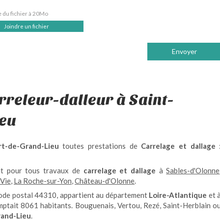
e du fichier à 20Mo
Joindre un fichier
Envoyer
rreleur-dalleur à Saint-
ieu
ert-de-Grand-Lieu
toutes prestations de
Carrelage et dallage
ent pour tous travaux de
carrelage et dallage
à
Sables-d'Olonne
-Vie
,
La Roche-sur-Yon
,
Château-d'Olonne
.
code postal 44310, appartient au département
Loire-Atlantique
et 
comptait 8061 habitants. Bouguenais, Vertou, Rezé, Saint-Herblain o
rand-Lieu
.