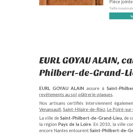
Pièce jointe
Taille maximal
EURL GOYAU ALAIN, ca
Philbert-de-Grand-L
EURL GOYAU ALAIN
assure à
Saint-Philb
revêtements au sol
,
plâtrerie-plaques
.
Nos artisans certifiés interviennent égalem
Venansault
,
Saint-Hilaire-de-Riez
,
Le Poiré-sur
La ville de
Saint-Philbert-de-Grand-Lieu
, de 
la région
Pays de la Loire
. En 2010, la ville 
encore Nantes entourent
Saint-Philbert-de-G