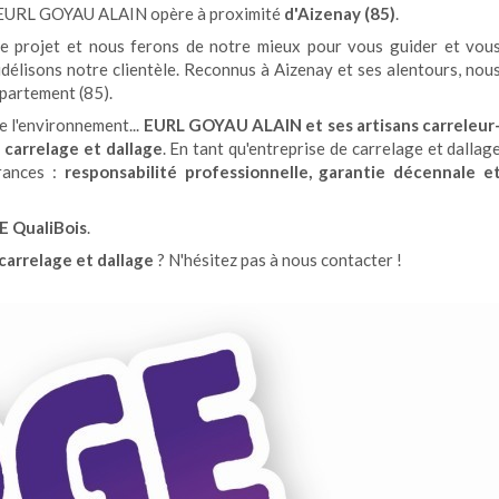
 EURL GOYAU ALAIN opère à proximité
d'Aizenay (85)
.
tre projet et nous ferons de notre mieux pour vous guider et vou
fidélisons notre clientèle. Reconnus à Aizenay et ses alentours, nou
épartement (85).
e l'environnement...
EURL GOYAU ALAIN et ses artisans carreleur
e
carrelage et dallage
. En tant qu'entreprise de carrelage et dallag
rances :
responsabilité professionnelle, garantie décennale e
E QualiBois
.
carrelage et dallage
? N'hésitez pas à nous contacter !