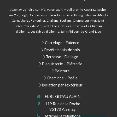
Aizenay, Le Poiré-sur-Vie, Venansault, Mouilleron-le-Captif, La Roche-
sur-Yon, Legé, Dompierre-sur-Yon, La Ferrière, Bretignolles-sur-Mer, La
Garnache, Le Fenouiller, Challans, Soullans, Olonne-sur-Mer, Saint-
Gilles-Croix-de-Vie, Saint-Hilaire-de-Riez, Les Essarts, Château-
d'Olonne, Les Sables-d'Olonne, Saint-Philbert-de-Grand-Lieu
Carrelage - Faïence
Revêtements de sols
Terrasse - Dallage
Plaquisterie – Plâtrerie
Peinture
Cheminée – Poêle
Isolation par l'extérieur
EURL GOYAU ALAIN
119 Rue de la Roche
85190
Aizenay
Afficher le téléphone